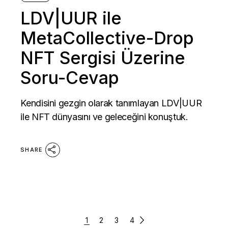
LDV|UUR ile
MetaCollective-Drop
NFT Sergisi Üzerine
Soru-Cevap
Kendisini gezgin olarak tanımlayan LDV|UUR
ile NFT dünyasını ve geleceğini konuştuk.
SHARE
Yazı
1
2
3
4