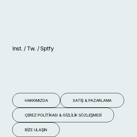
Inst.
/
Tw.
/
Sptfy
HAKKIMIZDA
SATIŞ & PAZARLAMA
ÇEREZ POLITIKASI & GIZLILIK SÖZLEŞMESI
BIZE ULAŞIN