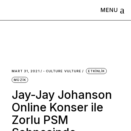
Skip
to
the
content
MART 31, 2021
-
CULTURE VULTURE
ETKINLIK
MÜZIK
Jay-Jay Johanson
Online Konser ile
Zorlu PSM