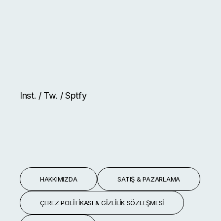
Inst.
/
Tw.
/
Sptfy
HAKKIMIZDA
SATIŞ & PAZARLAMA
ÇEREZ POLITIKASI & GIZLILIK SÖZLEŞMESI