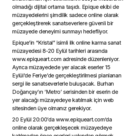
olmadığı dijital ortama taşıdı. Epique ekibi de
müzayedelerini şimdilik sadece online olarak
gerçekleştirerek sanatseverlere güvenli bir
müzayede deneyimi sunmayı hedefliyor.
Epique’in “Kristal” isimli ilk online karma sanat
müzayedesi 8-20 Eylül tarihleri arasında
www.epiqueart.com
adresinde düzenleniyor.
Ayrıca müzayedede yer alacak eserler 15
Eylül’de Feriye’de gerçekleştirilmesi planlanan
sergi ile sanatseverlerle buluşacak. Burhan
Doğançay’ın ‘Metro’ serisinden bir eserin de
yer alacağı müzayedeye katılmak için web
sitesinden üye olmanız gerekiyor.
20 Eylül 20:00’da
www.epiqueart.com
‘da
online olarak gerçekleşecek müzayedeye
katılmadan önce eserleri yakından görmek