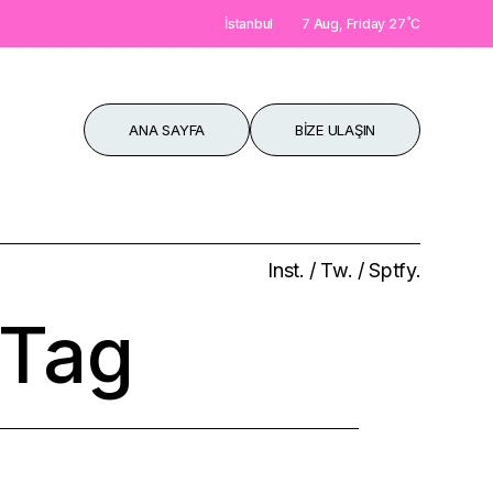
°
İstanbul
7 Aug, Friday
27
C
ANA SAYFA
BIZE ULAŞIN
Inst.
/
Tw.
/
Sptfy.
 Tag
èque