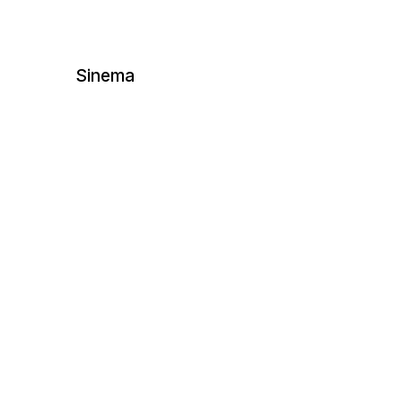
tus est
Sinema