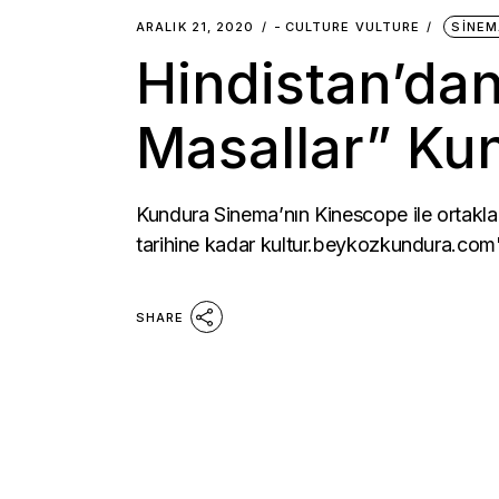
ARALIK 21, 2020
-
CULTURE VULTURE
SINEM
Hindistan’da
Masallar” Ku
Kundura Sinema’nın Kinescope ile ortakla
tarihine kadar kultur.beykozkundura.com'd
SHARE