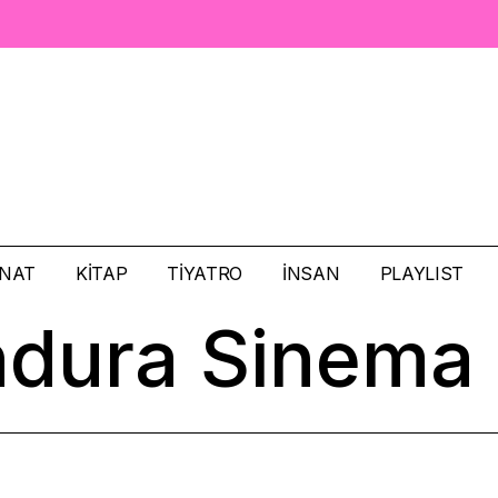
NAT
KITAP
TIYATRO
İNSAN
PLAYLIST
dura Sinema
Vulture Trippin’
French Discoth
Hippie Zone
Surf Season