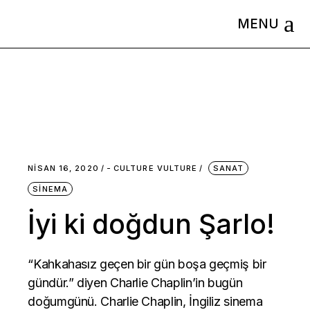
Skip
to
the
content
NISAN 16, 2020
-
CULTURE VULTURE
SANAT
SINEMA
İyi ki doğdun Şarlo!
“Kahkahasız geçen bir gün boşa geçmiş bir
gündür.” diyen Charlie Chaplin’in bugün
doğumgünü. Charlie Chaplin, İngiliz sinema