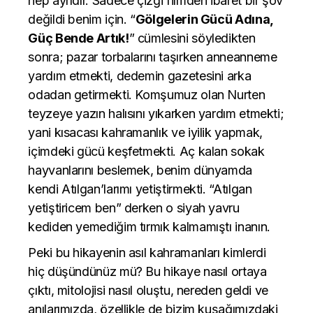
hep ayrıdır. Sadece çizgi filmden ibaret bir şov
değildi benim için. “
Gölgelerin Gücü Adına,
Güç Bende Artık!
” cümlesini söyledikten
sonra; pazar torbalarını taşırken anneanneme
yardım etmekti, dedemin gazetesini arka
odadan getirmekti. Komşumuz olan Nurten
teyzeye yazın halısını yıkarken yardım etmekti;
yani kısacası kahramanlık ve iyilik yapmak,
içimdeki gücü keşfetmekti. Aç kalan sokak
hayvanlarını beslemek, benim dünyamda
kendi Atılgan’larımı yetiştirmekti. “Atılgan
yetiştiricem ben” derken o siyah yavru
kediden yemediğim tırmık kalmamıştı inanın.
Peki bu hikayenin asıl kahramanları kimlerdi
hiç düşündünüz mü? Bu hikaye nasıl ortaya
çıktı, mitolojisi nasıl oluştu, nereden geldi ve
anılarımızda, özellikle de bizim kuşağımızdaki