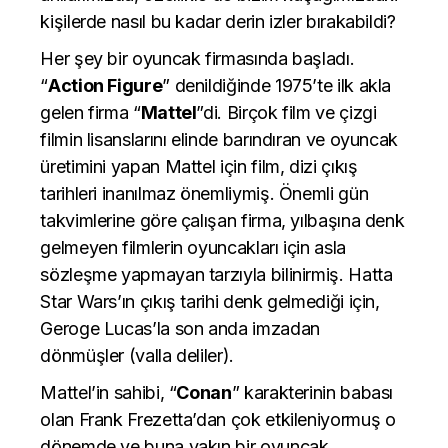
kişilerde nasıl bu kadar derin izler bırakabildi?
Her şey bir oyuncak firmasında başladı.
“
Action Figure
” denildiğinde 1975’te ilk akla
gelen firma “
Mattel
”di. Birçok film ve çizgi
filmin lisanslarını elinde barındıran ve oyuncak
üretimini yapan Mattel için film, dizi çıkış
tarihleri inanılmaz önemliymiş. Önemli gün
takvimlerine göre çalışan firma, yılbaşına denk
gelmeyen filmlerin oyuncakları için asla
sözleşme yapmayan tarzıyla bilinirmiş. Hatta
Star Wars’ın çıkış tarihi denk gelmediği için,
Geroge Lucas’la son anda imzadan
dönmüşler (valla deliler).
Mattel’in sahibi, “
Conan
” karakterinin babası
olan Frank Frezetta’dan çok etkileniyormuş o
dönemde ve buna yakın bir oyuncak