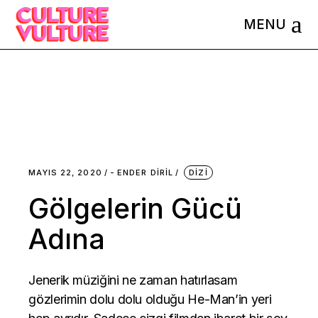
Skip
to
the
content
MAYIS 22, 2020
-
ENDER DIRIL
DIZI
Gölgelerin Gücü
Adına
Jenerik müziğini ne zaman hatırlasam
gözlerimin dolu dolu olduğu He-Man’in yeri