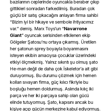
bazılarının ceplerinde oyuncakla beraber çıkıp
gittikleri sonradan farkedilmiş. Buradan çok
güçlü bir satış çıkacağını anlayan firma sahibi
“Bizim iyi bir hikaye ve sembole ihtiyacımız
var.” demiş. Marx Toys’un “
Navarrone
Giant
” oyuncak serisinden etkilenen ekip
Gölgeler Şatosu’nu ortaya çıkarmış. Üretilen
her şatonun sprey boyayla boyanmasını
isteyen ekibin amacıysa çocuklar üzerindeki
etkiyi ölçmekmiş. Yalnız sıkıntı şu olmuş şato
He-man değil de daha çok İskeletor’a ait gibi
duruyormuş. Bu durumu çözmek için hemen
kolları sıvayan firma, güç kılıcı fikriyle bu
boşluğu hemen doldurmuş. Aslında kılıç iki
parça ve her iki parçaya sahip olan gücü
elinde tutuyormuş. Şato, kapısını ancak bu
kişiye açıp gücün merkezine kabul ediyormuş.