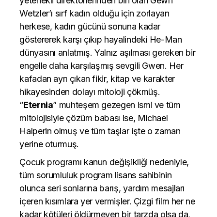
yetenekli direktörlerinden biri olan Gewn
Wetzler’ı sırf kadın olduğu için zorlayan
herkese, kadın gücünü sonuna kadar
göstererek karşı çıkıp hayalindeki He-Man
dünyasını anlatmış. Yalnız aşılması gereken bir
engelle daha karşılaşmış sevgili Gwen. Her
kafadan ayrı çıkan fikir, kitap ve karakter
hikayesinden dolayı mitoloji çökmüş.
“
Eternia
” muhteşem gezegen ismi ve tüm
mitolojisiyle çözüm babası ise, Michael
Halperin olmuş ve tüm taşlar işte o zaman
yerine oturmuş.
Çocuk programı kanun değişikliği nedeniyle,
tüm sorumluluk program lisans sahibinin
olunca seri sonlarına barış, yardım mesajları
içeren kısımlara yer vermişler. Çizgi film her ne
kadar kötüleri öldürmeyen bir tarzda olsa da,