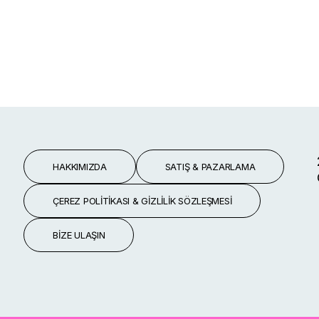
HAKKIMIZDA
SATIŞ & PAZARLAMA
ÇEREZ POLITIKASI & GIZLILIK SÖZLEŞMESI
BIZE ULAŞIN