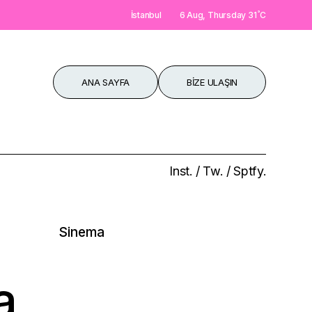
°
İstanbul
6 Aug, Thursday
31
C
ANA SAYFA
BIZE ULAŞIN
Inst.
/
Tw.
/
Sptfy.
Sinema
èque
a