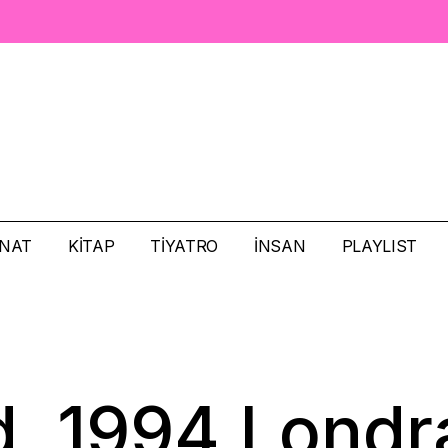
NAT
KITAP
TIYATRO
İNSAN
PLAYLIST
Vulture Trippin’
French Discoth
Hippie Zone
d, 1994 Londr
Surf Season