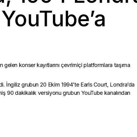
sic mundus crea
 YouTube’a
 gelen konser kayıtlarını çevrimiçi platformlara taşıma
i. İngiliz grubun 20 Ekim 1994’te Earls Court, Londra’da
rilmiş 90 dakikalık versiyonu grubun YouTube kanalından