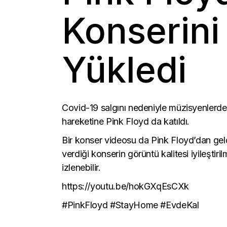
Konserini
Yükledi
Covid-19 salgını nedeniyle müzisyenlerden
hareketine Pink Floyd da katıldı.
Bir konser videosu da Pink Floyd’dan geld
verdiği konserin görüntü kalitesi iyileşti
izlenebilir.
https://youtu.be/hokGXqEsCXk
#PinkFloyd #StayHome #EvdeKal